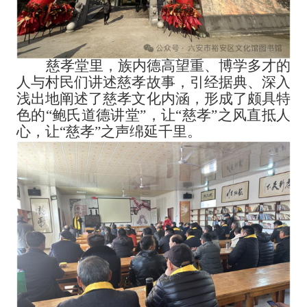
慈孝堂里，族内德高望重、博学多才的
人与村民们讲述慈孝故事，引经据典、深入
浅出地阐述了慈孝文化内涵，形成了颇具特
色的
“鲍氏道德讲堂”，让“慈孝”之风直抵人
心，让“慈孝”之声绵延千里。