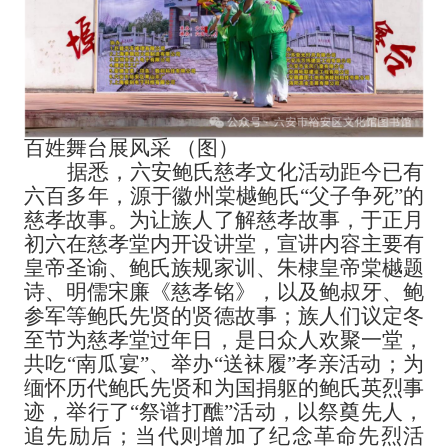
百姓舞台展风采
（图）
据悉，六安鲍氏慈孝文化活动距今已有
六百多年，源于徽州棠樾鲍氏
“父子争死”的
慈孝故事。为让族人了解慈孝故事，于正月
初六在慈孝堂内开设讲堂，宣讲内容主要有
皇帝圣谕、鲍氏族规家训、朱棣皇帝棠樾题
诗、明儒宋廉《慈孝铭》，以及鲍叔牙、鲍
参军等鲍氏先贤的贤德故事；族人们议定冬
至节为慈孝堂过年日，是日众人欢聚一堂，
共吃“南瓜宴”、举办“送袜履”孝亲活动；为
缅怀历代鲍氏先贤和为国捐躯的鲍氏英烈事
迹，举行了“祭谱打醮”活动，以祭奠先人，
追先励后；当代则增加了纪念革命先烈活