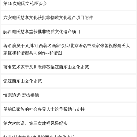
第15次鲍氏文苑座谈会
六安鲍氏慈孝文化获批非物质文化遗产项目附件
皖西鲍氏慈孝堂获批非物质文化遗产项目
著名演员于又川/江西著名画家徐兵/北京著名书法家张馨祝愿鲍氏大
家庭和和谐谐共同创作--和谐图
著名艺术家于又川老师莅临皖西东山文化史苑
记皖西东山文化史苑
慎宗追远 宏扬祖德
望鲍氏家族的社会各界人士给予帮助与支持
第六次续谱、第三次建祠风采纪实