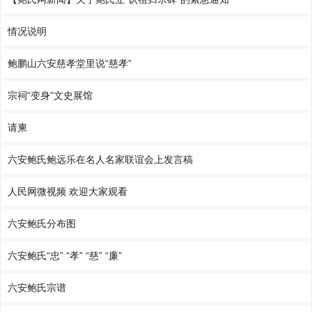
情况说明
鲍鹏山六安慈孝堂里说“慈孝”
宗祠“变身”文史展馆
请柬
六安鲍氏鲍远乐在名人名家联谊会上发言稿
人民网微视频 欢迎大家观看
六安鲍氏分布图
六安鲍氏“忠” “孝” “慈” “廉”
六安鲍氏宗谱