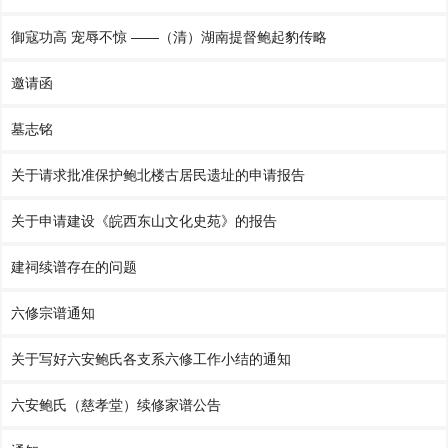
御寇功高 宠辱不惊 ——（清）湖南提督鲍起豹传略
邀请函
墓志铭
关于请求批准保护鲍北楼古居民遗址的申请报告
关于申请建设《皖西东山文化史苑》的报告
建祠续谱存在的问题
六修宗谱通知
关于写好六安鲍氏各支系六修工作小结的通知
六安鲍氏（慈孝堂）续修家谱公告