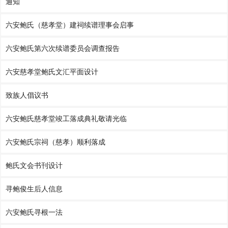
通知
六安鲍氏（慈孝堂）建祠续谱理事会启事
六安鲍氏第六次续谱委员会调查报告
六安慈孝堂鲍氏文汇平面设计
致族人倡议书
六安鲍氏慈孝堂竣工落成典礼敬请光临
六安鲍氏宗祠（慈孝）顺利落成
鲍氏文会书刊设计
寻鲍俊生后人信息
六安鲍氏寻根一法