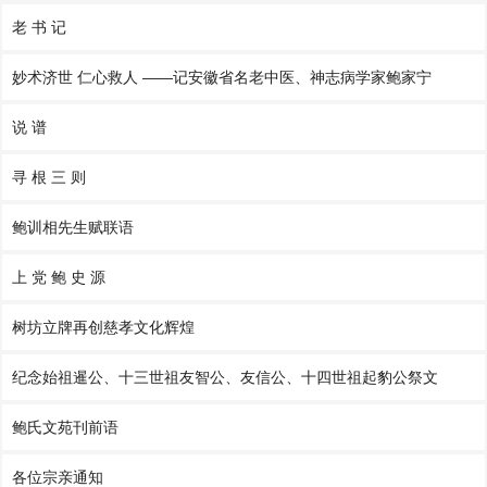
老 书 记
妙术济世 仁心救人 ——记安徽省名老中医、神志病学家鲍家宁
说 谱
寻 根 三 则
鲍训相先生赋联语
上 党 鲍 史 源
树坊立牌再创慈孝文化辉煌
纪念始祖暹公、十三世祖友智公、友信公、十四世祖起豹公祭文
鲍氏文苑刊前语
各位宗亲通知