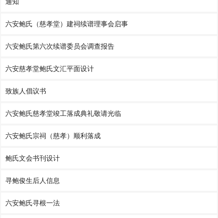
通知
六安鲍氏（慈孝堂）建祠续谱理事会启事
六安鲍氏第六次续谱委员会调查报告
六安慈孝堂鲍氏文汇平面设计
致族人倡议书
六安鲍氏慈孝堂竣工落成典礼敬请光临
六安鲍氏宗祠（慈孝）顺利落成
鲍氏文会书刊设计
寻鲍俊生后人信息
六安鲍氏寻根一法