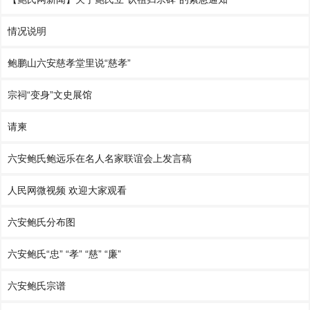
情况说明
鲍鹏山六安慈孝堂里说“慈孝”
宗祠“变身”文史展馆
请柬
六安鲍氏鲍远乐在名人名家联谊会上发言稿
人民网微视频 欢迎大家观看
六安鲍氏分布图
六安鲍氏“忠” “孝” “慈” “廉”
六安鲍氏宗谱