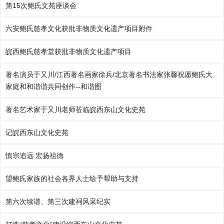
第15次鲍氏文苑座谈会
六安鲍氏慈孝文化获批非物质文化遗产项目附件
皖西鲍氏慈孝堂获批非物质文化遗产项目
著名演员于又川/江西著名画家徐兵/北京著名书法家张馨祝愿鲍氏大
家庭和和谐谐共同创作--和谐图
著名艺术家于又川老师莅临皖西东山文化史苑
记皖西东山文化史苑
慎宗追远 宏扬祖德
望鲍氏家族的社会各界人士给予帮助与支持
第六次续谱、第三次建祠风采纪实