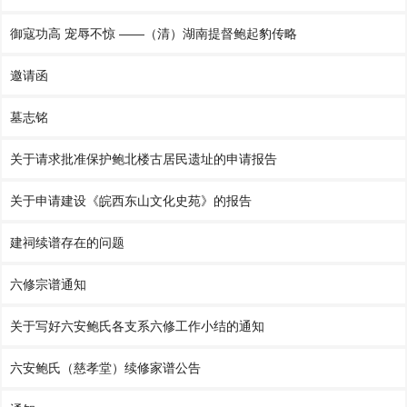
御寇功高 宠辱不惊 ——（清）湖南提督鲍起豹传略
邀请函
墓志铭
关于请求批准保护鲍北楼古居民遗址的申请报告
关于申请建设《皖西东山文化史苑》的报告
建祠续谱存在的问题
六修宗谱通知
关于写好六安鲍氏各支系六修工作小结的通知
六安鲍氏（慈孝堂）续修家谱公告